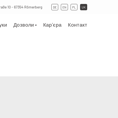
aße 10 - 67354 Römerberg
DE
EN
PL
UK
уки
Дозволи
Кар'єра
Контакт