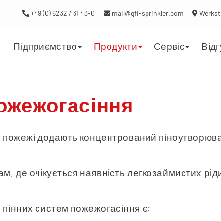
+49 (0) 6232 / 31 43-0
mail@gfi-sprinkler.com
Werkstr
Підприємство
Продукти
Сервіс
Відг
пожежогасіння
і пожежі додають концентрований піноутворюва
, де очікується наявність легкозаймистих рід
пінних систем пожежогасіння є: