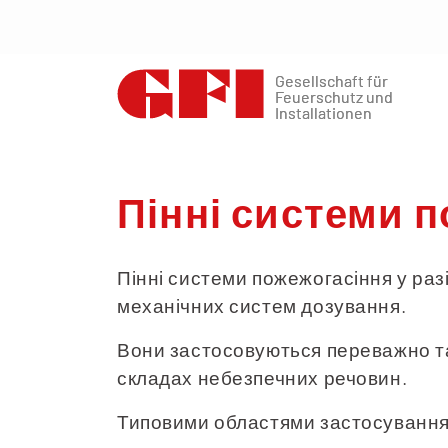
Gesellschaft für
Gesellschaft für
Feuerschutz und
Feuerschutz und
Installationen
Installationen
Пінні системи 
Пінні системи пожежогасіння у раз
механічних систем дозування.
Вони застосовуються переважно там
складах небезпечних речовин.
Типовими областями застосування 