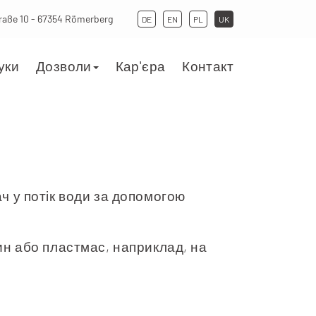
aße 10 - 67354 Römerberg
DE
EN
PL
UK
уки
Дозволи
Кар'єра
Контакт
ч у потік води за допомогою
ин або пластмас, наприклад, на