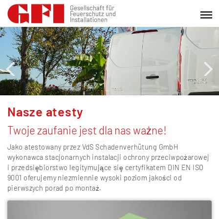
Gesellschaft für
Gesellschaft für
Feuerschutz und
Feuerschutz und
Installationen
Installationen
Nasze atesty
Twoje zaufanie jest dla nas ważne!
Jako atestowany przez VdS Schadenverhütung GmbH
wykonawca stacjonarnych instalacji ochrony przeciwpożarowej
i przedsiębiorstwo legitymujące się certyfikatem DIN EN ISO
9001 oferujemy niezmiennie wysoki poziom jakości od
pierwszych porad po montaż.